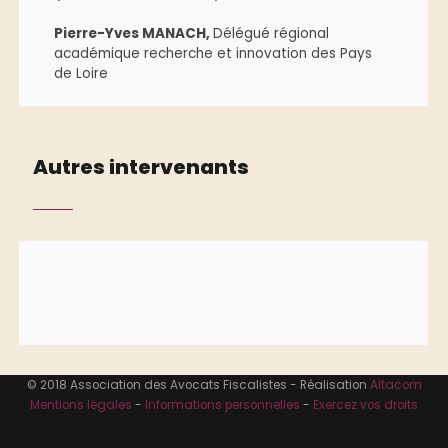
Pierre-Yves MANACH,
Délégué régional
académique recherche et innovation des Pays
de Loire
Autres intervenants
© 2018 Association des Avocats Fiscalistes - Réalisation
Altacom
Mentions légales
-
Informations personnelles
-
Exercez vos droits