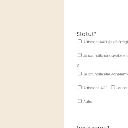
Statut*
Adhérent AAFI, j'ai déjà ré
Je souhaite renouveler mon
€
Je souhaite être Adhérent à 
Adhérent IACF
Jeune
Autre