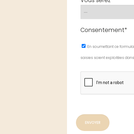
Vous serez *
Consentement*
En soumettant ce formulai
saisies soient exploitées da